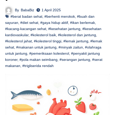
By
BabaBiz
1 April 2025
#berat badan sehat
,
#berhenti merokok
,
#buah dan
sayuran
,
#diet sehat
,
#gaya hidup aktif
,
#ikan berlemak
,
#kacang-kacangan sehat
,
#kesehatan jantung
,
#kesehatan
kardiovaskular
,
#kolesterol baik
,
#kolesterol dan jantung
,
#kolesterol jahat
,
#kolesterol tinggi
,
#lemak jantung
,
#lemak
sehat
,
#makanan untuk jantung
,
#minyak zaitun
,
#olahraga
untuk jantung
,
#pemeriksaan kolesterol
,
#penyakit jantung
koroner
,
#pola makan seimbang
,
#serangan jantung
,
#serat
makanan
,
#trigliserida rendah