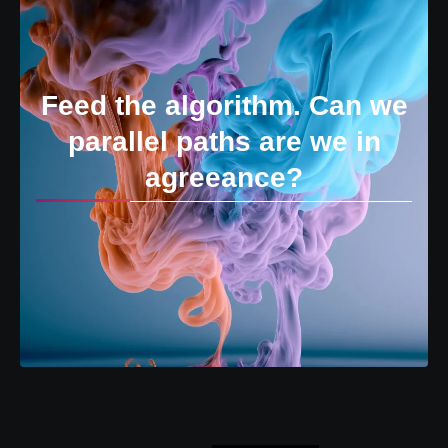
Feed the algorithm. Can we
parallel paths are we in
agreeance?