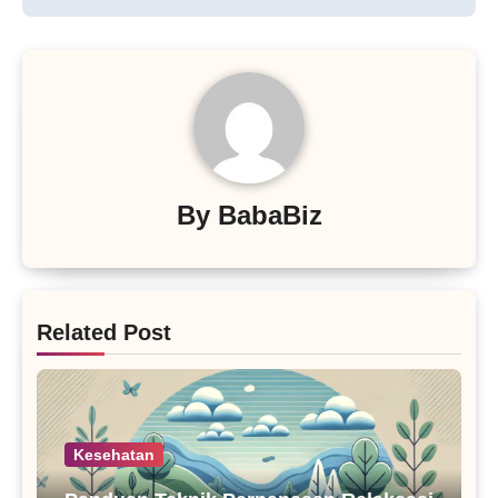
By
BabaBiz
Related Post
Kesehatan