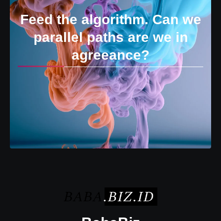
Feed the algorithm. Can we
parallel paths are we in
agreeance?