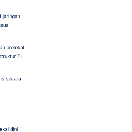
 jaringan
usus
an protokol
truktur TI
is secara
ksi dini