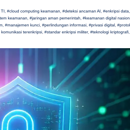
 TI
,
#cloud computing keamanan
,
#deteksi ancaman AI
,
#enkripsi data
sistem keamanan
,
#jaringan aman pemerintah
,
#keamanan digital nasion
um
,
#manajemen kunci
,
#perlindungan informasi
,
#privasi digital
,
#proto
 komunikasi terenkripsi
,
#standar enkripsi militer
,
#teknologi kriptografi