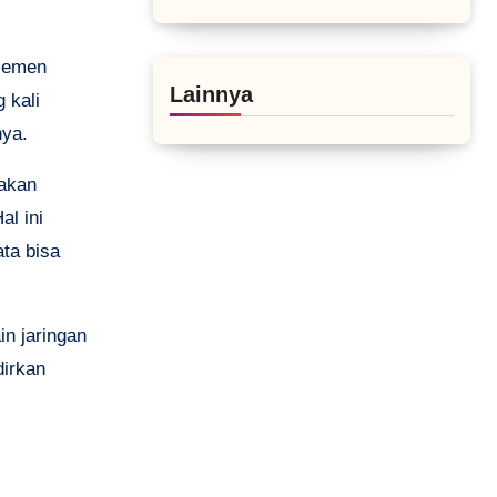
ajemen
Lainnya
 kali
nya.
nakan
al ini
ata bisa
n jaringan
dirkan