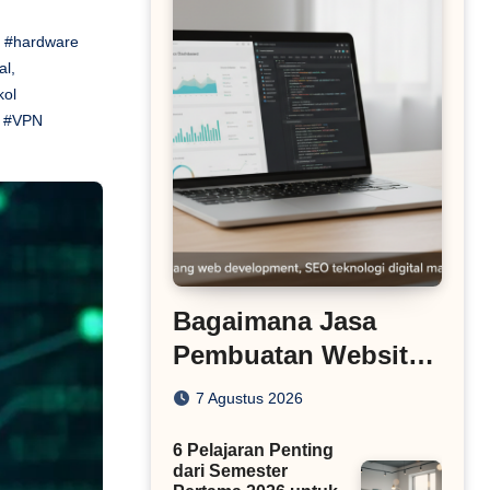
,
#hardware
al
,
kol
,
#VPN
Bagaimana Jasa
Pembuatan Website
Menyesuaikan Diri
7 Agustus 2026
dengan Algoritma
6 Pelajaran Penting
SEO Masa Kini
dari Semester