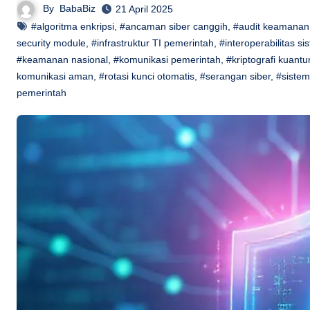
By
BabaBiz
21 April 2025
#algoritma enkripsi
,
#ancaman siber canggih
,
#audit keamanan
security module
,
#infrastruktur TI pemerintah
,
#interoperabilitas 
#keamanan nasional
,
#komunikasi pemerintah
,
#kriptografi kuant
komunikasi aman
,
#rotasi kunci otomatis
,
#serangan siber
,
#sistem
pemerintah