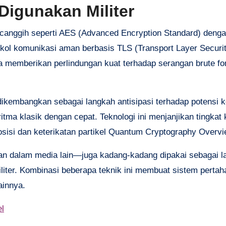
Digunakan Militer
fi canggih seperti AES (Advanced Encryption Standard) deng
okol komunikasi aman berbasis TLS (Transport Layer Securi
a memberikan perlindungan kuat terhadap serangan brute f
 dikembangkan sebagai langkah antisipasi terhadap potensi 
a klasik dengan cepat. Teknologi ini menjanjikan tingka
rposisi dan keterikatan partikel Quantum Cryptography Overvi
an dalam media lain—juga kadang-kadang dipakai sebagai l
ter. Kombinasi beberapa teknik ini membuat sistem pertaha
ainnya.
l