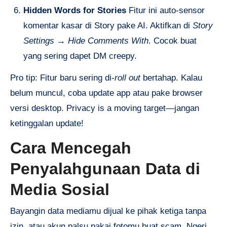
Hidden Words for Stories
Fitur ini auto-sensor
komentar kasar di Story pake AI. Aktifkan di
Story
Settings
→
Hide Comments With
. Cocok buat
yang sering dapet DM creepy.
Pro tip: Fitur baru sering di-
roll out
bertahap. Kalau
belum muncul, coba update app atau pake browser
versi desktop. Privacy is a moving target—jangan
ketinggalan update!
Cara Mencegah
Penyalahgunaan Data di
Media Sosial
Bayangin data mediamu dijual ke pihak ketiga tanpa
izin, atau akun palsu pakai fotomu buat scam. Ngeri