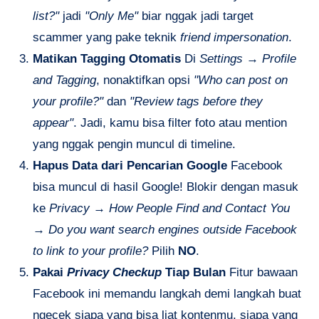
list?"
jadi
"Only Me"
biar nggak jadi target
scammer yang pake teknik
friend impersonation
.
Matikan Tagging Otomatis
Di
Settings
→
Profile
and Tagging
, nonaktifkan opsi
"Who can post on
your profile?"
dan
"Review tags before they
appear"
. Jadi, kamu bisa filter foto atau mention
yang nggak pengin muncul di timeline.
Hapus Data dari Pencarian Google
Facebook
bisa muncul di hasil Google! Blokir dengan masuk
ke
Privacy
→
How People Find and Contact You
→
Do you want search engines outside Facebook
to link to your profile?
Pilih
NO
.
Pakai
Privacy Checkup
Tiap Bulan
Fitur bawaan
Facebook ini memandu langkah demi langkah buat
ngecek siapa yang bisa liat kontenmu, siapa yang