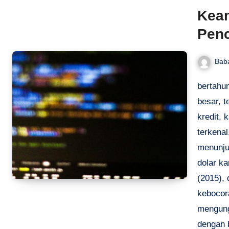
Keam
Penc
Bab
bertahu
besar, t
kredit, 
terkena
menunjuk
dolar ka
(2015),
kebocor
mengung
dengan 