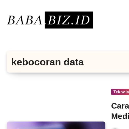
Lewati
ke
konten
kebocoran data
Teknolo
Cara
Medi