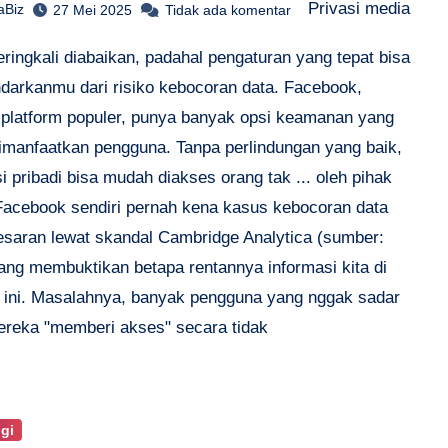
Privasi media
aBiz
27 Mei 2025
Tidak ada komentar
eringkali diabaikan, padahal pengaturan yang tepat bisa
darkanmu dari risiko kebocoran data. Facebook,
 platform populer, punya banyak opsi keamanan yang
dimanfaatkan pengguna. Tanpa perlindungan yang baik,
i pribadi bisa mudah diakses orang tak ... oleh pihak
 Facebook sendiri pernah kena kasus kebocoran data
esaran lewat skandal Cambridge Analytica (sumber:
ang membuktikan betapa rentannya informasi kita di
m ini. Masalahnya, banyak pengguna yang nggak sadar
ereka "memberi akses" secara tidak
gi