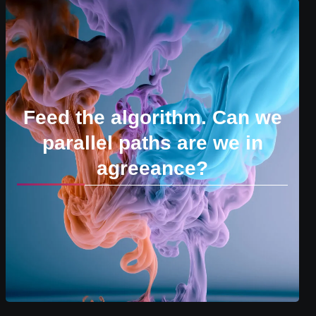
Feed the algorithm. Can we
parallel paths are we in
agreeance?