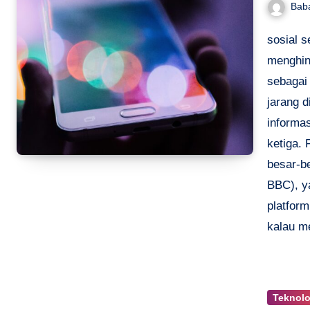
Bab
sosial s
menghin
sebagai
jarang 
informas
ketiga.
besar-b
BBC), y
platfor
kalau m
Teknolo