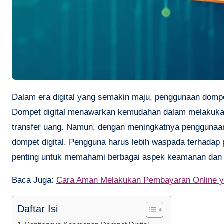
Dalam era digital yang semakin maju, penggunaan dompet digital atau e-wallet menjadi semakin populer di kalangan masyarakat.
Dompet digital menawarkan kemudahan dalam melakukan 
transfer uang. Namun, dengan meningkatnya penggunaan 
dompet digital. Pengguna harus lebih waspada terhadap
penting untuk memahami berbagai aspek keamanan dan pr
Baca Juga:
Cara Aman Melakukan Pembayaran Online ya
Daftar Isi