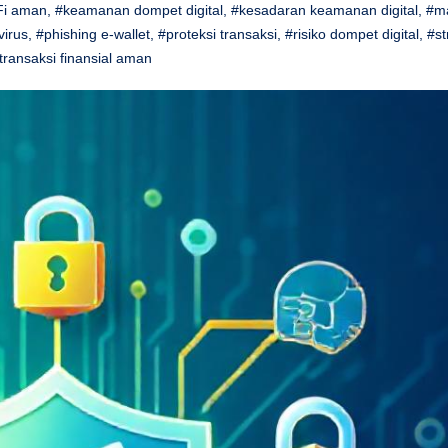
Fi aman
,
#keamanan dompet digital
,
#kesadaran keamanan digital
,
#m
virus
,
#phishing e-wallet
,
#proteksi transaksi
,
#risiko dompet digital
,
#st
transaksi finansial aman