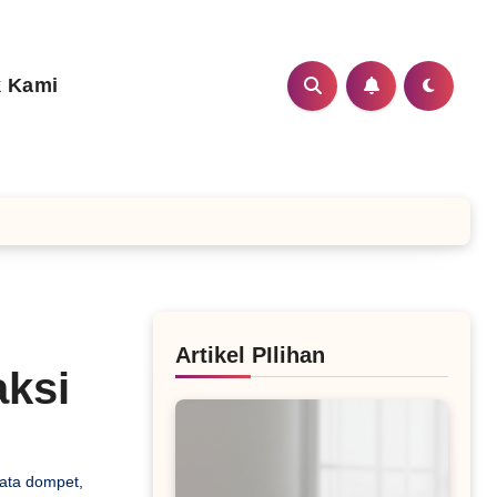
 Kami
Artikel PIlihan
aksi
data dompet
,