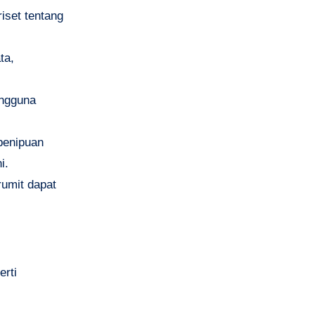
riset tentang
ta,
engguna
penipuan
i.
rumit dapat
erti