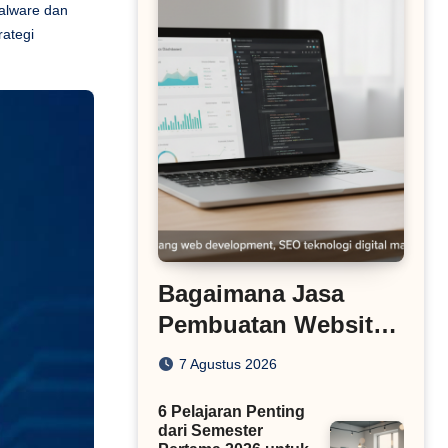
alware dan
rategi
Bagaimana Jasa
Pembuatan Website
Menyesuaikan Diri
7 Agustus 2026
dengan Algoritma
6 Pelajaran Penting
SEO Masa Kini
dari Semester