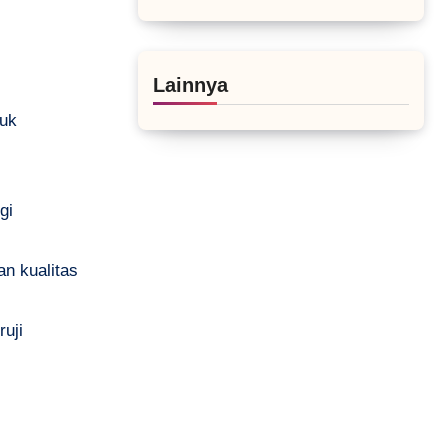
Lainnya
tuk
gi
n kualitas
uji