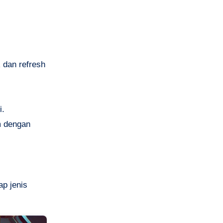
dan refresh
i.
m dengan
ap jenis