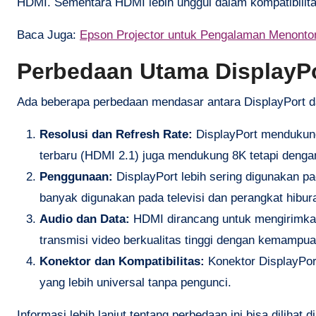
HDMI. Sementara HDMI lebih unggul dalam kompatibilita
Baca Juga:
Epson Projector untuk Pengalaman Menonto
Perbedaan Utama DisplayP
Ada beberapa perbedaan mendasar antara DisplayPort d
Resolusi dan Refresh Rate:
DisplayPort mendukung
terbaru (HDMI 2.1) juga mendukung 8K tetapi dengan
Penggunaan:
DisplayPort lebih sering digunakan p
banyak digunakan pada televisi dan perangkat hibur
Audio dan Data:
HDMI dirancang untuk mengirimkan 
transmisi video berkualitas tinggi dengan kemampu
Konektor dan Kompatibilitas:
Konektor DisplayPor
yang lebih universal tanpa pengunci.
Informasi lebih lanjut tentang perbedaan ini bisa dilihat 