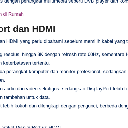
s dengan perangkat multimedia seperti DVD player dan kon
n di Rumah
ort dan HDMI
an HDMI yang perlu dipahami sebelum memilih kabel yang t
 resolusi hingga 8K dengan refresh rate 60Hz, sementara 
 keterbatasan tertentu.
ada perangkat komputer dan monitor profesional, sedangkan
an.
audio dan video sekaligus, sedangkan DisplayPort lebih f
an tambahan untuk data.
t lebih kokoh dan dilengkapi dengan pengunci, berbeda de
di artikel DisplayPort vs HDMI.