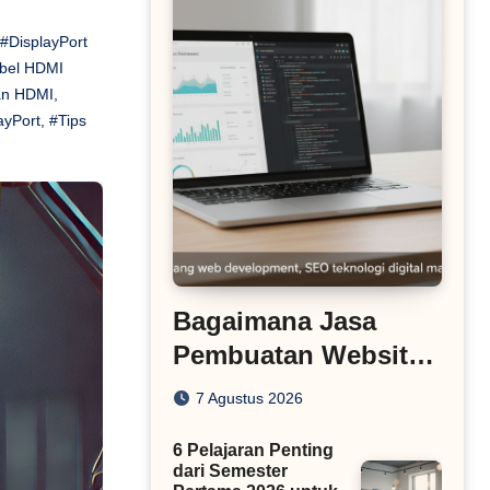
#DisplayPort
bel HDMI
an HDMI
,
ayPort
,
#Tips
Bagaimana Jasa
Pembuatan Website
Menyesuaikan Diri
7 Agustus 2026
dengan Algoritma
6 Pelajaran Penting
SEO Masa Kini
dari Semester