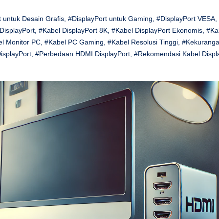
t untuk Desain Grafis
,
#DisplayPort untuk Gaming
,
#DisplayPort VESA
,
DisplayPort
,
#Kabel DisplayPort 8K
,
#Kabel DisplayPort Ekonomis
,
#Ka
l Monitor PC
,
#Kabel PC Gaming
,
#Kabel Resolusi Tinggi
,
#Kekurang
isplayPort
,
#Perbedaan HDMI DisplayPort
,
#Rekomendasi Kabel Displ