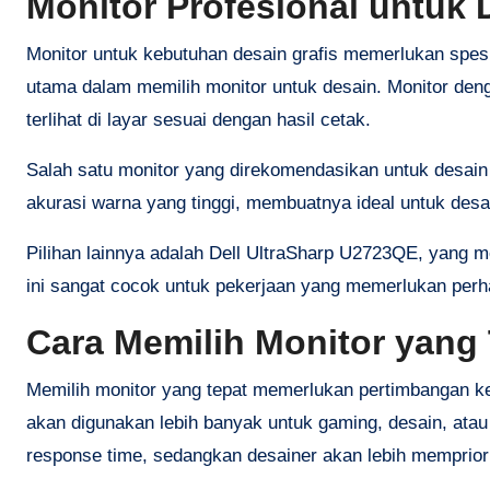
Monitor Profesional untuk 
Monitor untuk kebutuhan desain grafis memerlukan spesi
utama dalam memilih monitor untuk desain. Monitor den
terlihat di layar sesuai dengan hasil cetak.
Salah satu monitor yang direkomendasikan untuk desain 
akurasi warna yang tinggi, membuatnya ideal untuk desain
Pilihan lainnya adalah Dell UltraSharp U2723QE, yang m
ini sangat cocok untuk pekerjaan yang memerlukan perhatia
Cara Memilih Monitor yang
Memilih monitor yang tepat memerlukan pertimbangan ke
akan digunakan lebih banyak untuk gaming, desain, ata
response time, sedangkan desainer akan lebih mempriori