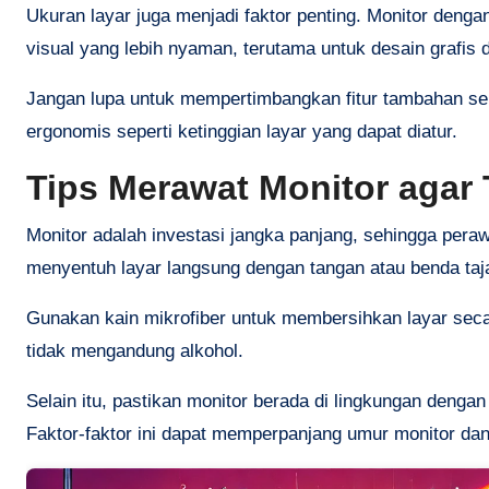
Ukuran layar juga menjadi faktor penting. Monitor deng
visual yang lebih nyaman, terutama untuk desain grafis d
Jangan lupa untuk mempertimbangkan fitur tambahan se
ergonomis seperti ketinggian layar yang dapat diatur.
Tips Merawat Monitor agar
Monitor adalah investasi jangka panjang, sehingga peraw
menyentuh layar langsung dengan tangan atau benda ta
Gunakan kain mikrofiber untuk membersihkan layar secar
tidak mengandung alkohol.
Selain itu, pastikan monitor berada di lingkungan dengan
Faktor-faktor ini dapat memperpanjang umur monitor dan