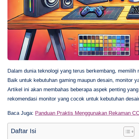
Dalam dunia teknologi yang terus berkembang, memilih monitor yang tepat menjadi salah satu keputusan penting bagi pengguna.
Baik untuk kebutuhan gaming maupun desain, monitor ya
Artikel ini akan membahas beberapa aspek penting yang
rekomendasi monitor yang cocok untuk kebutuhan desai
Baca Juga:
Panduan Praktis Menggunakan Rekaman C
Daftar Isi