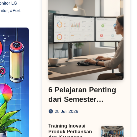
nitor LG
itor
,
#Port
6 Pelajaran Penting
dari Semester
Pertama 2026 untuk
28 Juli 2026
Bisnis Digital
Training Inovasi
Produk Perbankan