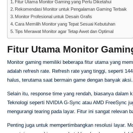
Fitur Utama Monitor Gaming yang Perlu Diketahui
Rekomendasi Monitor untuk Pengalaman Gaming Terbaik
Monitor Profesional untuk Desain Grafis
Cara Memilih Monitor yang Tepat Sesuai Kebutuhan
Tips Merawat Monitor agar Tetap Awet dan Optimal
Fitur Utama Monitor Gaming
Monitor gaming memiliki beberapa fitur utama yang membe
adalah refresh rate. Refresh rate yang tinggi, seperti
halus, terutama saat bermain game dengan banyak aksi
Selain itu, response time yang rendah, biasanya dalam k
Teknologi seperti NVIDIA G-Sync atau AMD FreeSync jug
mengurangi tearing pada layar. Fitur ini sangat releva
Penting juga untuk mempertimbangkan resolusi layar. Mo