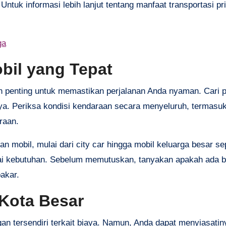
Untuk informasi lebih lanjut tentang manfaat transportasi pr
ga
bil yang Tepat
ah penting untuk memastikan perjalanan Anda nyaman. Cari 
aya. Periksa kondisi kendaraan secara menyeluruh, termasu
raan.
n mobil, mulai dari city car hingga mobil keluarga besar se
ai kebutuhan. Sebelum memutuskan, tanyakan apakah ada b
akar.
 Kota Besar
gan tersendiri terkait biaya. Namun, Anda dapat menyiasati