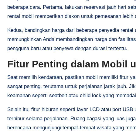
beberapa cara. Pertama, lakukan reservasi jauh hari se
rental mobil memberikan diskon untuk pemesanan lebih 
Kedua, bandingkan harga dari beberapa penyedia rental
memungkinkan Anda membandingkan harga dan fasilitas s
pengguna baru atau penyewa dengan durasi tertentu.
Fitur Penting dalam Mobil 
Saat memilih kendaraan, pastikan mobil memiliki fitur
sangat penting, terutama untuk perjalanan jarak jauh. J
keamanan seperti seatbelt atau child lock yang memadai
Selain itu, fitur hiburan seperti layar LCD atau port 
terhibur selama perjalanan. Ruang bagasi yang luas jug
berencana mengunjungi tempat-tempat wisata yang mem