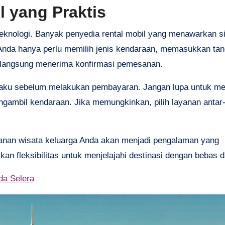
l yang Praktis
eknologi. Banyak penyedia rental mobil yang menawarkan s
. Anda hanya perlu memilih jenis kendaraan, memasukkan ta
sa langsung menerima konfirmasi pemesanan.
rlaku sebelum melakukan pembayaran. Jangan lupa untuk 
gambil kendaraan. Jika memungkinkan, pilih layanan antar
anan wisata keluarga Anda akan menjadi pengalaman yang
n fleksibilitas untuk menjelajahi destinasi dengan bebas 
da Selera