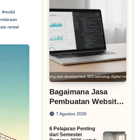
,
#mobil
kendaraan
asi rental
Bagaimana Jasa
Pembuatan Website
Menyesuaikan Diri
7 Agustus 2026
dengan Algoritma
6 Pelajaran Penting
SEO Masa Kini
dari Semester