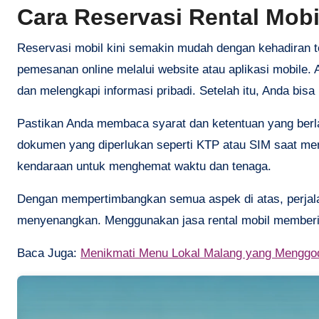
Cara Reservasi Rental Mobi
Reservasi mobil kini semakin mudah dengan kehadiran t
pemesanan online melalui website atau aplikasi mobile
dan melengkapi informasi pribadi. Setelah itu, Anda bi
Pastikan Anda membaca syarat dan ketentuan yang be
dokumen yang diperlukan seperti KTP atau SIM saat men
kendaraan untuk menghemat waktu dan tenaga.
Dengan mempertimbangkan semua aspek di atas, perjal
menyenangkan. Menggunakan jasa rental mobil memberika
Baca Juga:
Menikmati Menu Lokal Malang yang Menggo