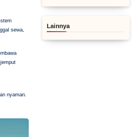
istem
Lainnya
nggal sewa,
membawa
-jemput
dan nyaman.