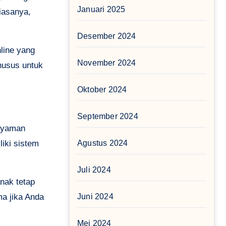
Januari 2025
iasanya,
Desember 2024
line yang
November 2024
husus untuk
Oktober 2024
September 2024
 nyaman
liki sistem
Agustus 2024
Juli 2024
nak tetap
ma jika Anda
Juni 2024
Mei 2024