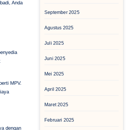
ibadi, Anda
September 2025
Agustus 2025
Juli 2025
penyedia
Juni 2025
k
Mei 2025
perti MPV.
April 2025
iaya
Maret 2025
Februari 2025
nya dengan