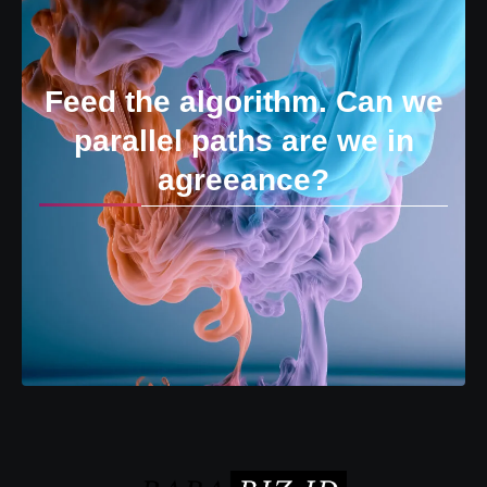
Feed the algorithm. Can we
parallel paths are we in
agreeance?