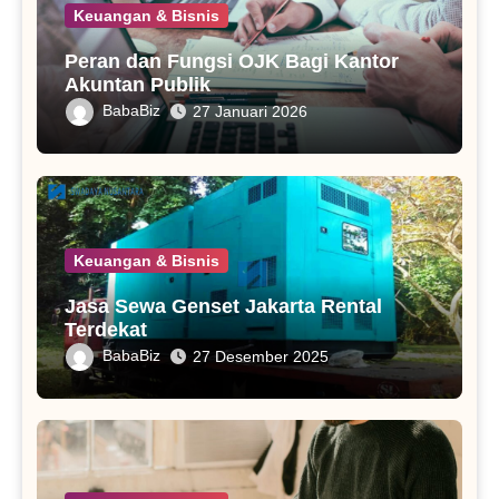
Keuangan & Bisnis
Peran dan Fungsi OJK Bagi Kantor
Akuntan Publik
BabaBiz
27 Januari 2026
Keuangan & Bisnis
Jasa Sewa Genset Jakarta Rental
Terdekat
BabaBiz
27 Desember 2025