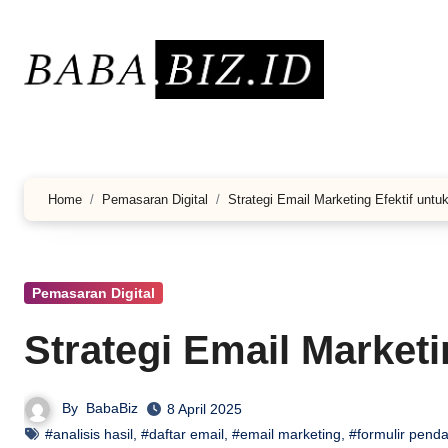
Lewati
ke
konten
Home
Pemasaran Digital
Strategi Email Marketing Efektif untu
Pemasaran Digital
Strategi Email Marketi
By
BabaBiz
8 April 2025
#analisis hasil
,
#daftar email
,
#email marketing
,
#formulir penda