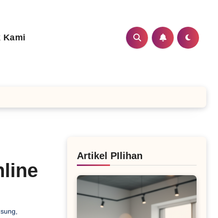
 Kami
Artikel PIlihan
nline
gsung
,