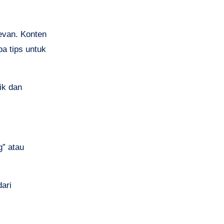
levan. Konten
a tips untuk
ik dan
g” atau
dari