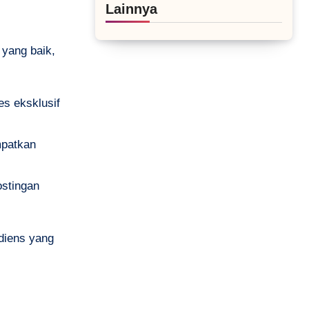
Lainnya
 yang baik,
es eksklusif
mpatkan
ostingan
diens yang