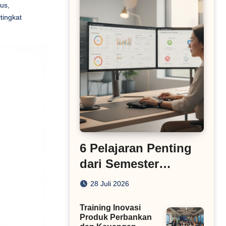
us
,
tingkat
6 Pelajaran Penting
dari Semester
Pertama 2026 untuk
28 Juli 2026
Bisnis Digital
Training Inovasi
Produk Perbankan