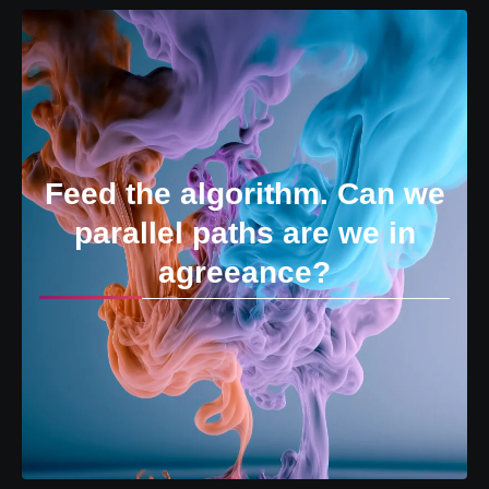
Feed the algorithm. Can we
parallel paths are we in
agreeance?