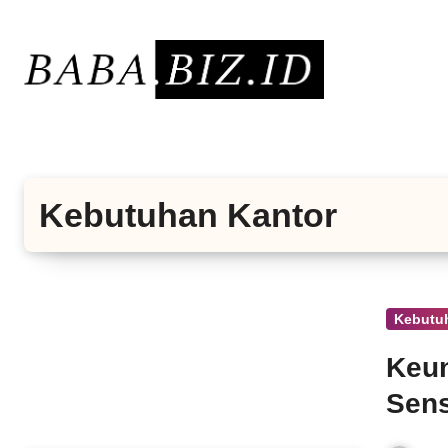
Lewati
ke
konten
Kebutuhan Kantor
Kebutu
Keun
Sens