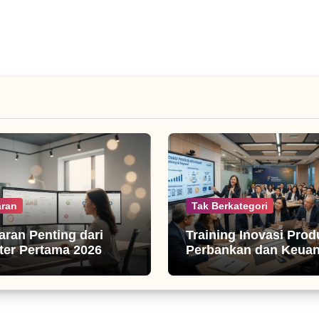
ran
Tak Berkategori
jaran Penting dari
Training Inovasi Prod
er Pertama 2026
Perbankan dan Keua
isnis Digital