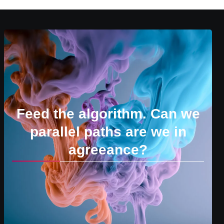
Feed the algorithm. Can we
parallel paths are we in
agreeance?