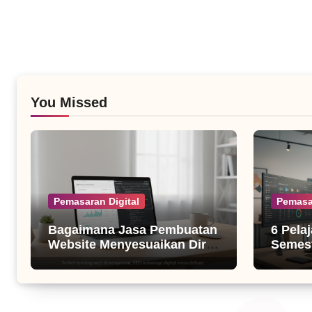
You Missed
Pemasaran Digital
Pemasa
Bagaimana Jasa Pembuatan
6 Pela
Website Menyesuaikan Diri
Semest
dengan Algoritma SEO Masa
untuk B
Kini