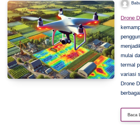
Bab
Drone 
kemampu
pengguna
menjadik
mulai d
termal 
variasi
Drone DJ
berbagai
Baca 