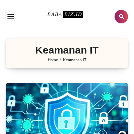
Lewati
ke
konten
Keamanan IT
Home
Keamanan IT