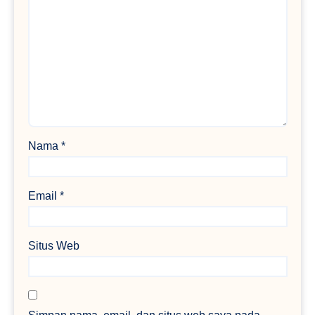
Nama
*
Email
*
Situs Web