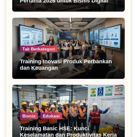
Pertama 2026 untuk Bisnis Digital
Tak Berkategori
Training Inovasi Produk Perbankan
dan Keuangan
Bisnis
Edukasi
Training Basic HSE: Kunci
Keselamatan dan Produktivitas Kerja