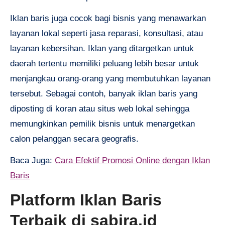
Iklan baris juga cocok bagi bisnis yang menawarkan
layanan lokal seperti jasa reparasi, konsultasi, atau
layanan kebersihan. Iklan yang ditargetkan untuk
daerah tertentu memiliki peluang lebih besar untuk
menjangkau orang-orang yang membutuhkan layanan
tersebut. Sebagai contoh, banyak iklan baris yang
diposting di koran atau situs web lokal sehingga
memungkinkan pemilik bisnis untuk menargetkan
calon pelanggan secara geografis.
Baca Juga:
Cara Efektif Promosi Online dengan Iklan
Baris
Platform Iklan Baris
Terbaik di sabira.id