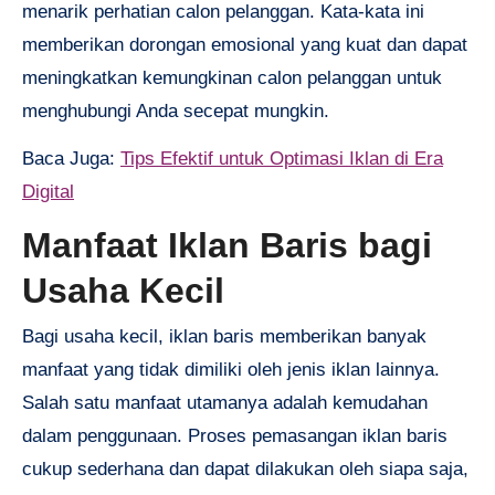
menarik perhatian calon pelanggan. Kata-kata ini
memberikan dorongan emosional yang kuat dan dapat
meningkatkan kemungkinan calon pelanggan untuk
menghubungi Anda secepat mungkin.
Baca Juga:
Tips Efektif untuk Optimasi Iklan di Era
Digital
Manfaat Iklan Baris bagi
Usaha Kecil
Bagi usaha kecil, iklan baris memberikan banyak
manfaat yang tidak dimiliki oleh jenis iklan lainnya.
Salah satu manfaat utamanya adalah kemudahan
dalam penggunaan. Proses pemasangan iklan baris
cukup sederhana dan dapat dilakukan oleh siapa saja,