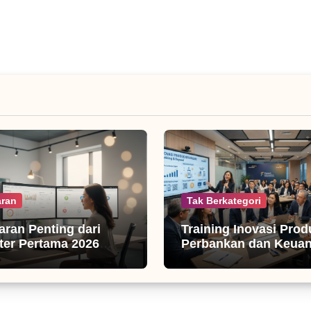
ran
Tak Berkategori
jaran Penting dari
Training Inovasi Prod
er Pertama 2026
Perbankan dan Keua
isnis Digital