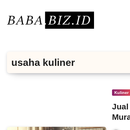
Lewati
ke
konten
usaha kuliner
Kuliner
Jual
Mura