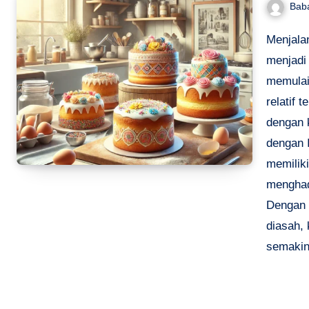
Bab
Menjala
menjadi
memulai
relatif 
dengan 
dengan 
memiliki
menghad
Dengan k
diasah,
semaki