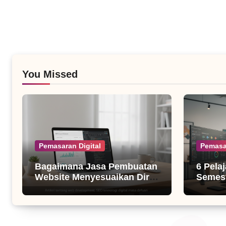
You Missed
Pemasaran Digital
Pemasa
Bagaimana Jasa Pembuatan
6 Pela
Website Menyesuaikan Diri
Semest
dengan Algoritma SEO Masa
untuk B
Kini