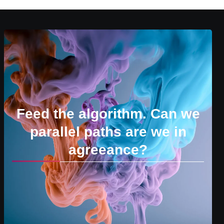
Feed the algorithm. Can we
parallel paths are we in
agreeance?