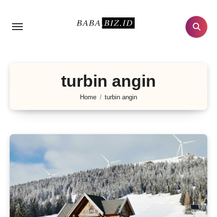
Lewati
ke
konten
turbin angin
Home
turbin angin