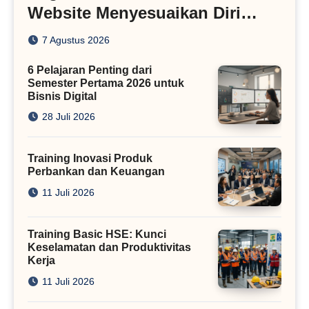
Website Menyesuaikan Diri
dengan Algoritma SEO Masa
7 Agustus 2026
Kini
6 Pelajaran Penting dari
Semester Pertama 2026 untuk
Bisnis Digital
28 Juli 2026
Training Inovasi Produk
Perbankan dan Keuangan
11 Juli 2026
Training Basic HSE: Kunci
Keselamatan dan Produktivitas
Kerja
11 Juli 2026