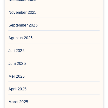
November 2025
September 2025
Agustus 2025
Juli 2025
Juni 2025
Mei 2025
April 2025
Maret 2025