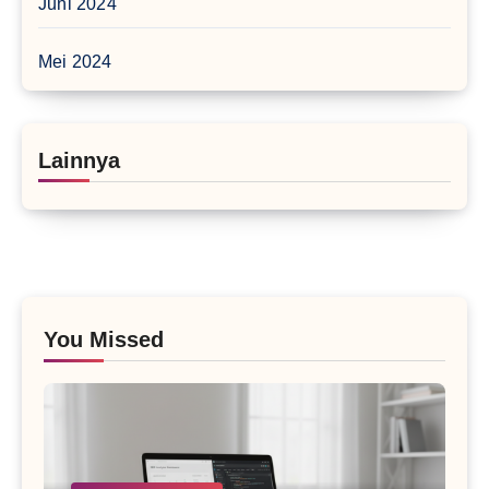
Juni 2024
Mei 2024
Lainnya
You Missed