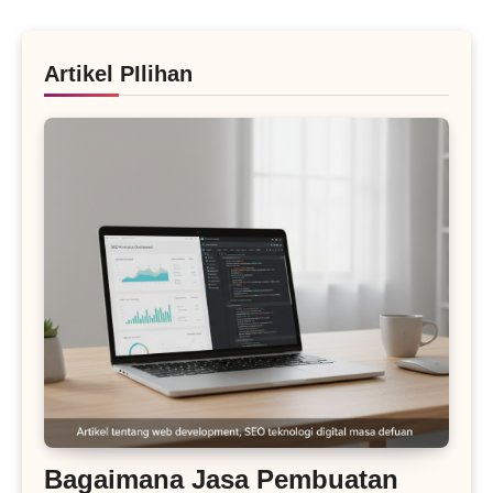
Artikel PIlihan
Bagaimana Jasa Pembuatan