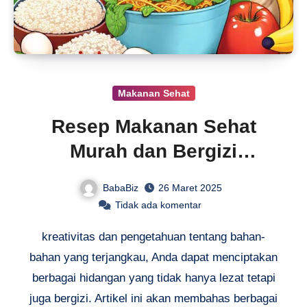
Makanan Sehat
Resep Makanan Sehat
Murah dan Bergizi
Ekonomis
BabaBiz
26 Maret 2025
Tidak ada komentar
kreativitas dan pengetahuan tentang bahan-
bahan yang terjangkau, Anda dapat menciptakan
berbagai hidangan yang tidak hanya lezat tetapi
juga bergizi. Artikel ini akan membahas berbagai