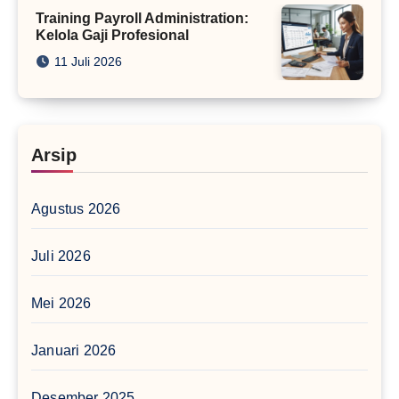
Training Payroll Administration:
Kelola Gaji Profesional
11 Juli 2026
Arsip
Agustus 2026
Juli 2026
Mei 2026
Januari 2026
Desember 2025