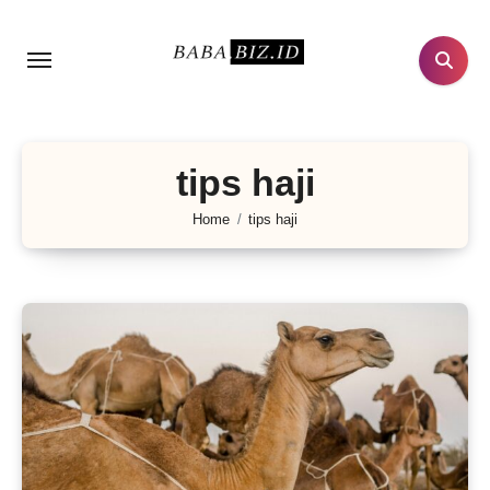
Lewati
ke
konten
tips haji
Home
tips haji