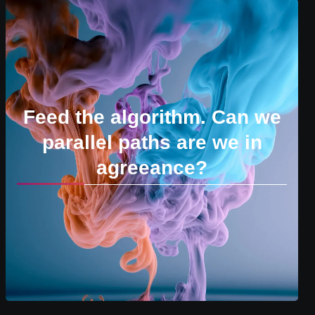
Feed the algorithm. Can we
parallel paths are we in
agreeance?