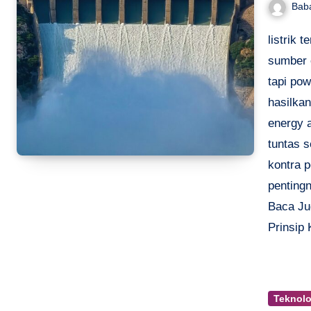
Bab
listrik 
sumber 
tapi pow
hasilkan
energy a
tuntas s
kontra 
pentingn
Baca Ju
Prinsip 
Teknolo