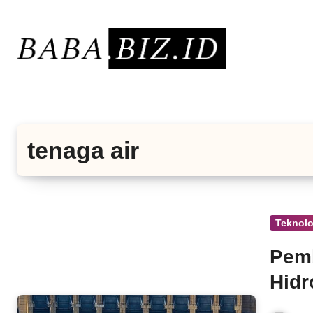
Lewati
ke
konten
tenaga air
Teknolo
Pemb
Hidr