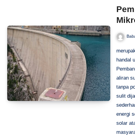
Pemb
Mikr
Bab
merupak
handal u
Pembang
aliran s
tanpa po
sulit di
sederha
energi s
solar at
masyara