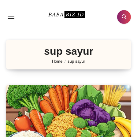
Lewati
ke
konten
sup sayur
Home
sup sayur