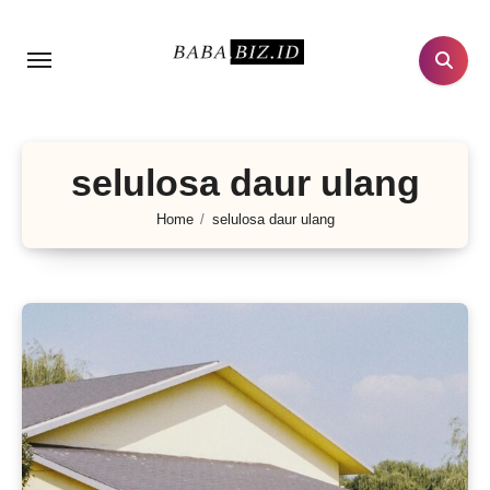
Lewati
ke
konten
selulosa daur ulang
Home
selulosa daur ulang