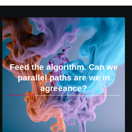
Feed the algorithm. Can we
parallel paths are we in
agreeance?