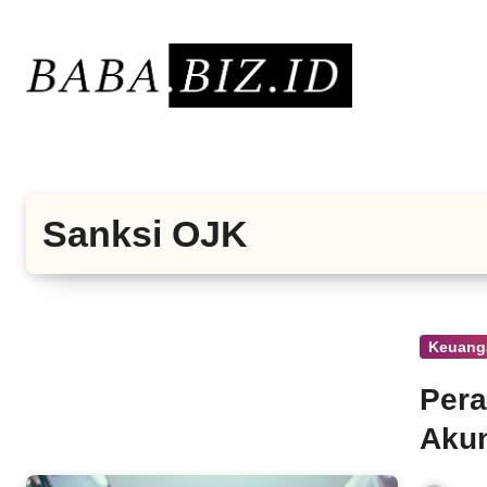
Lewati
ke
konten
Sanksi OJK
Keuang
Pera
Akun