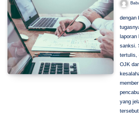
Bab
dengan 
tugasny
laporan
sanksi.
tertulis
OJK dan
kesalah
memberi
pencabut
yang je
tersebut