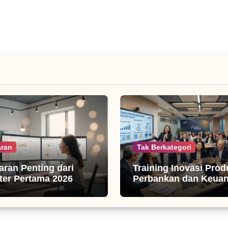
ran
Tak Berkategori
jaran Penting dari
Training Inovasi Prod
er Pertama 2026
Perbankan dan Keua
isnis Digital