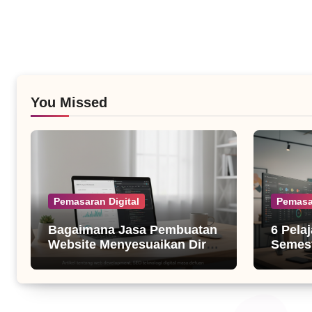
You Missed
Pemasaran Digital
Pemasa
Bagaimana Jasa Pembuatan
6 Pela
Website Menyesuaikan Diri
Semest
dengan Algoritma SEO Masa
untuk B
Kini