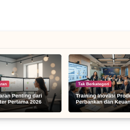
ran
Tak Berkategori
jaran Penting dari
Training Inovasi Prod
er Pertama 2026
Perbankan dan Keua
isnis Digital