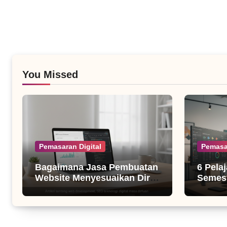
You Missed
Pemasaran Digital
Pemasa
Bagaimana Jasa Pembuatan
6 Pela
Website Menyesuaikan Diri
Semest
dengan Algoritma SEO Masa
untuk B
Kini