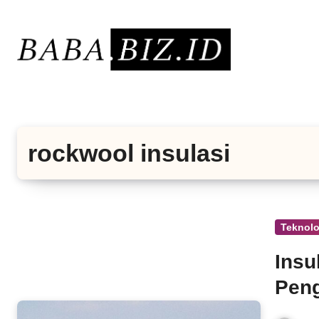
Lewati
ke
konten
rockwool insulasi
Teknolo
Insu
Pen