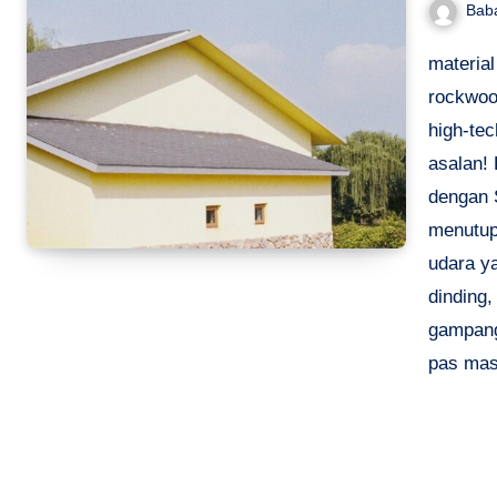
Bab
material
rockwoo
high-te
asalan!
dengan 
menutup
udara y
dinding,
gampang.
pas mas