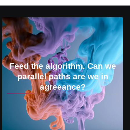
Feed the algorithm. Can we
parallel paths are we in
agreeance?