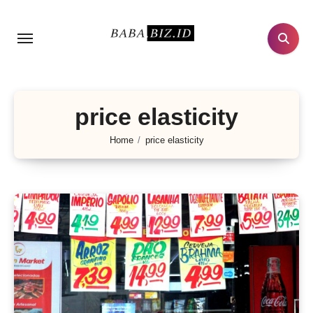
Lewati
ke
konten
price elasticity
Home
price elasticity