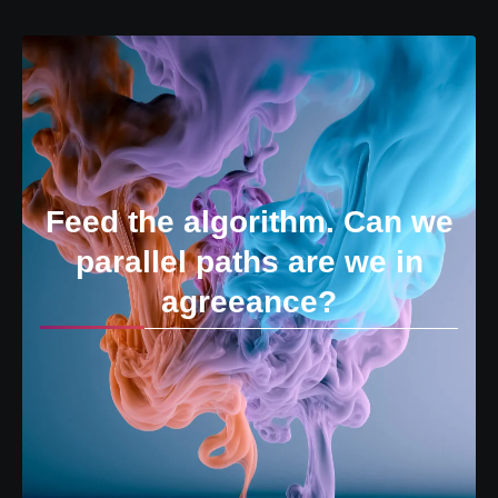
Feed the algorithm. Can we
parallel paths are we in
agreeance?