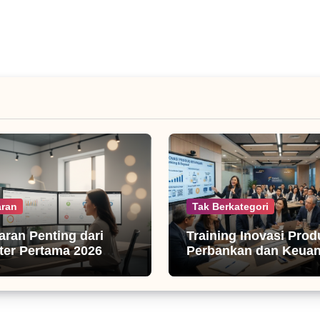
ran
Tak Berkategori
jaran Penting dari
Training Inovasi Prod
er Pertama 2026
Perbankan dan Keua
isnis Digital