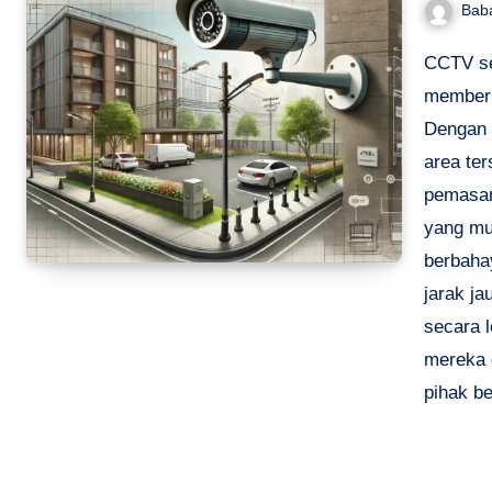
Bab
CCTV se
memberi
Dengan 
area ter
pemasan
yang mun
berbaha
jarak j
secara l
mereka 
pihak b