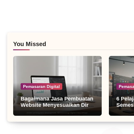
You Missed
Pemasaran Digital
Pemasa
Bagaimana Jasa Pembuatan
6 Pela
Website Menyesuaikan Diri
Semest
dengan Algoritma SEO Masa
untuk B
Kini