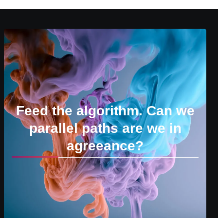
Feed the algorithm. Can we
parallel paths are we in
agreeance?