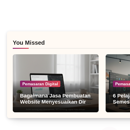
You Missed
Pemasaran Digital
Pemasa
Bagaimana Jasa Pembuatan
6 Pela
Website Menyesuaikan Diri
Semest
dengan Algoritma SEO Masa
untuk B
Kini