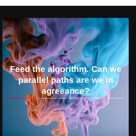
Feed the algorithm. Can we
parallel paths are we in
agreeance?