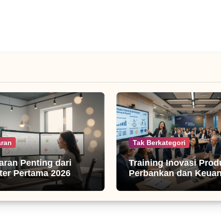
ran
Tak Berkategori
jaran Penting dari
Training Inovasi Prod
er Pertama 2026
Perbankan dan Keua
isnis Digital