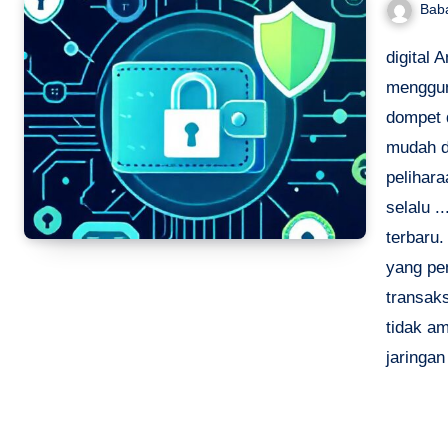
Bab
digital
menggun
dompet 
mudah d
pelihara
selalu .
terbaru
yang pen
transaks
tidak a
jaringan