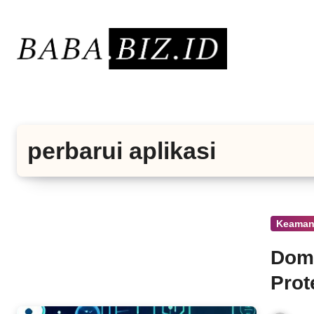
Lewati
ke
konten
perbarui aplikasi
Keaman
Domp
Prot