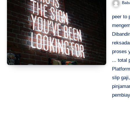
Bab
peer to 
mengemb
Dibandi
reksada
proses y
... tota
Platform
slip gaj
pinjama
pembiaya