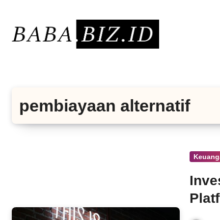
Lewati
ke
konten
pembiayaan alternatif
Keuang
Inve
Plat