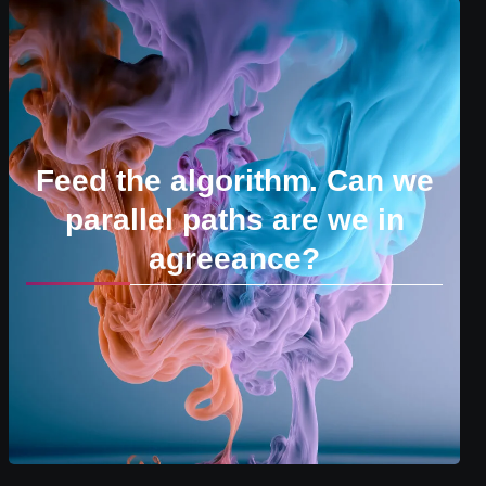
Feed the algorithm. Can we
parallel paths are we in
agreeance?