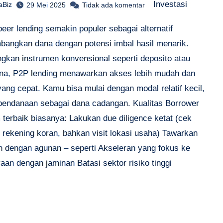
Investasi
aBiz
29 Mei 2025
Tidak ada komentar
peer lending semakin populer sebagai alternatif
angkan dana dengan potensi imbal hasil menarik.
ngkan instrumen konvensional seperti deposito atau
na, P2P lending menawarkan akses lebih mudah dan
ang cepat. Kamu bisa mulai dengan modal relatif kecil,
l pendanaan sebagai dana cadangan. Kualitas Borrower
 terbaik biasanya: Lakukan due diligence ketat (cek
i, rekening koran, bahkan visit lokasi usaha) Tawarkan
n dengan agunan – seperti Akseleran yang fokus ke
an dengan jaminan Batasi sektor risiko tinggi