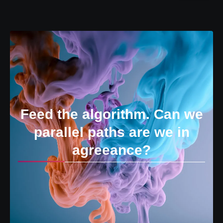
Feed the algorithm. Can we
parallel paths are we in
agreeance?