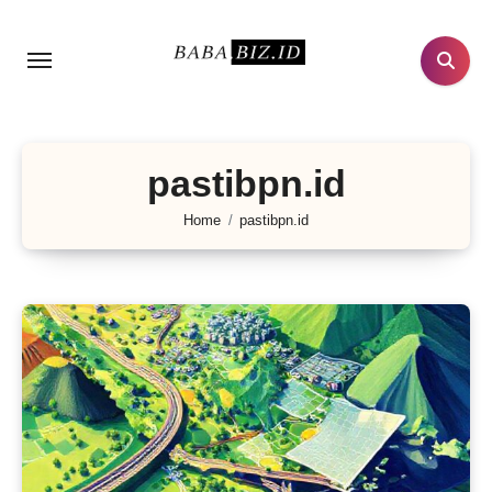
Lewati
ke
konten
pastibpn.id
Home
pastibpn.id