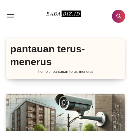
Lewati
ke
konten
pantauan terus-
menerus
Home
pantauan terus-menerus