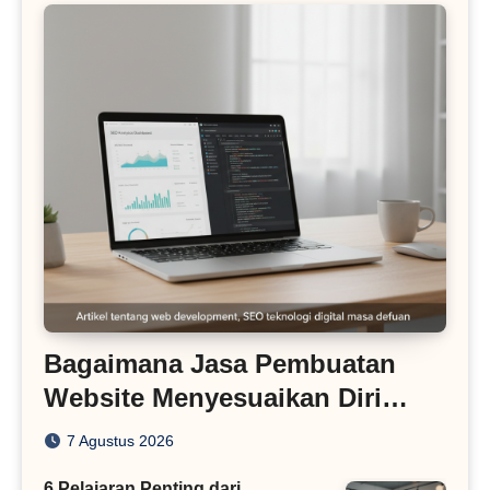
Bagaimana Jasa Pembuatan
Website Menyesuaikan Diri
dengan Algoritma SEO Masa
7 Agustus 2026
Kini
6 Pelajaran Penting dari