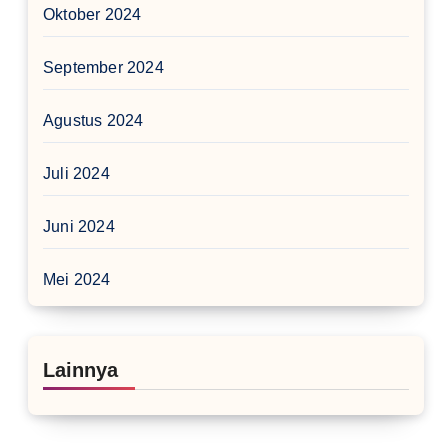
Oktober 2024
September 2024
Agustus 2024
Juli 2024
Juni 2024
Mei 2024
Lainnya