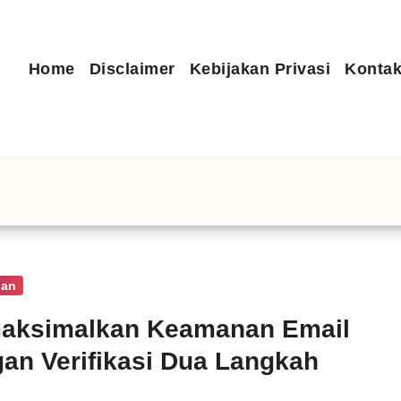
Home
Disclaimer
Kebijakan Privasi
Kontak
nan
aksimalkan Keamanan Email
an Verifikasi Dua Langkah