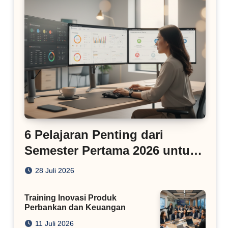
6 Pelajaran Penting dari
Semester Pertama 2026 untuk
Bisnis Digital
28 Juli 2026
Training Inovasi Produk
Perbankan dan Keuangan
11 Juli 2026