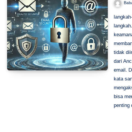
Bab
langkah-
langkah
keamana
membant
tidak di
dari Anc
email. 
kata san
mengaks
bisa me
penting