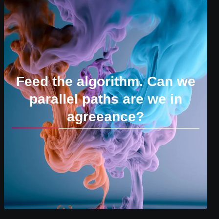
Feed the algorithm. Can we
parallel paths are we in
agreeance?