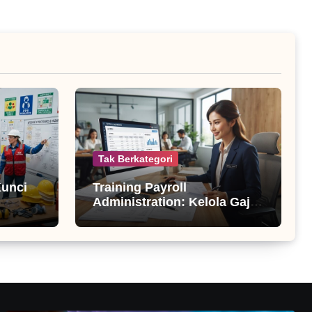
Tak Berkategori
Kunci
Training Payroll
Administration: Kelola Gaji
Profesional