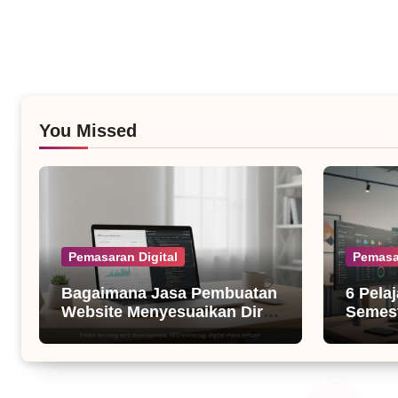
You Missed
Pemasaran Digital
Pemasa
Bagaimana Jasa Pembuatan
6 Pela
Website Menyesuaikan Diri
Semest
dengan Algoritma SEO Masa
untuk B
Kini