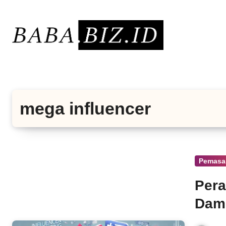
Lewati
ke
konten
mega influencer
Pemasar
Pera
Damp