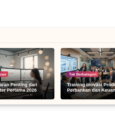
ran
Tak Berkategori
jaran Penting dari
Training Inovasi Prod
er Pertama 2026
Perbankan dan Keua
isnis Digital