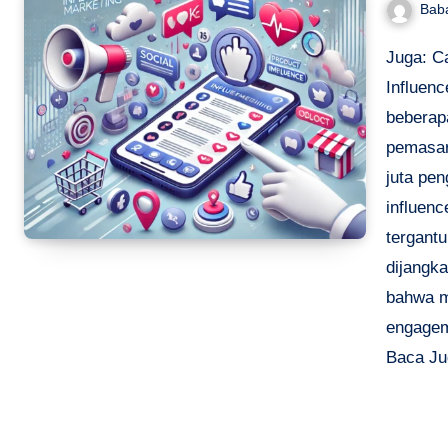
Bab
Juga: Ca
Influen
beberapa
pemasara
juta pen
influenc
tergant
dijangk
bahwa m
engagem
Baca Ju