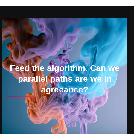
Feed the algorithm. Can we
parallel paths are we in
agreeance?