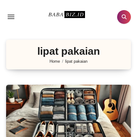
Lewati
ke
konten
lipat pakaian
Home
lipat pakaian