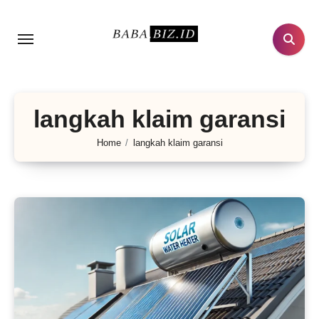
Lewati
ke
konten
langkah klaim garansi
Home
langkah klaim garansi