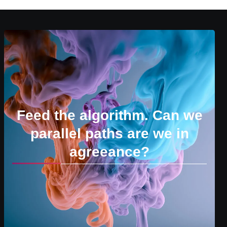
Feed the algorithm. Can we
parallel paths are we in
agreeance?