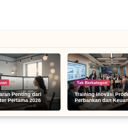
ran
Tak Berkategori
jaran Penting dari
Training Inovasi Prod
er Pertama 2026
Perbankan dan Keua
isnis Digital