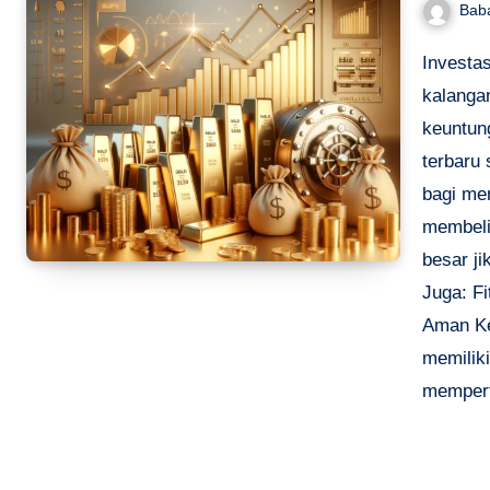
Bab
Investas
kalangan
keuntun
terbaru 
bagi me
membeli 
besar j
Juga: F
Aman Ke
memilik
mempert