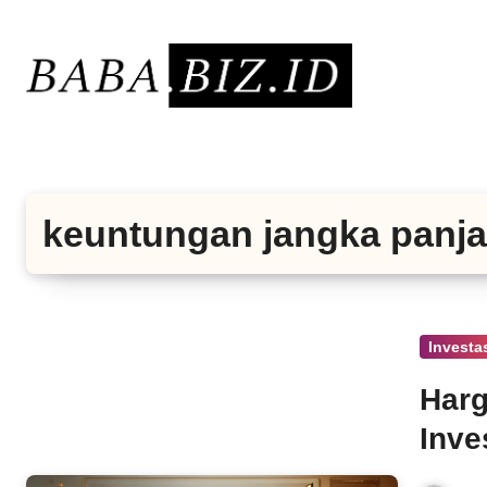
Lewati
ke
konten
keuntungan jangka panj
Investa
Harg
Inve