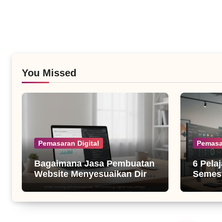
You Missed
Pemasaran Digital
Pemasa
Bagaimana Jasa Pembuatan
6 Pela
Website Menyesuaikan Diri
Semest
dengan Algoritma SEO Masa
untuk B
Kini