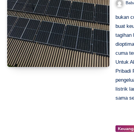
Bab
bukan c
buat ke
tagihan
dioptim
cuma te
Untuk A
Pribadi 
pengelua
listrik 
sama se
Keuanga