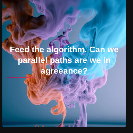
Feed the algorithm. Can we
parallel paths are we in
agreeance?