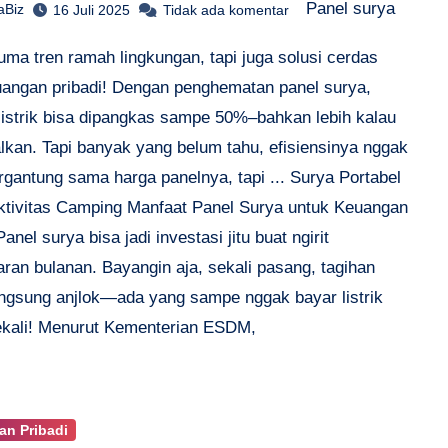
Panel surya
aBiz
16 Juli 2025
Tidak ada komentar
uma tren ramah lingkungan, tapi juga solusi cerdas
uangan pribadi! Dengan penghematan panel surya,
 listrik bisa dipangkas sampe 50%–bahkan lebih kalau
alkan. Tapi banyak yang belum tahu, efisiensinya nggak
rgantung sama harga panelnya, tapi ... Surya Portabel
ktivitas Camping Manfaat Panel Surya untuk Keuangan
Panel surya bisa jadi investasi jitu buat ngirit
ran bulanan. Bayangin aja, sekali pasang, tagihan
langsung anjlok—ada yang sampe nggak bayar listrik
kali! Menurut Kementerian ESDM,
n Pribadi