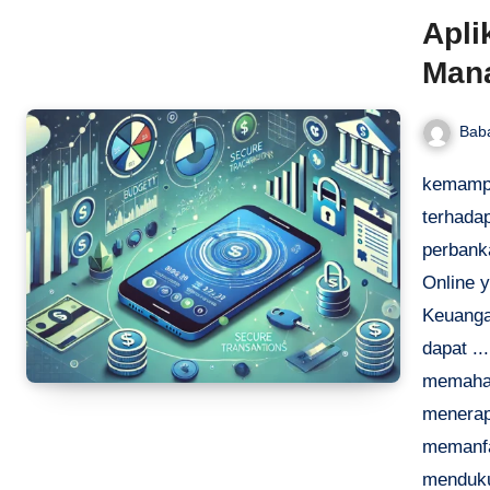
Apli
Man
Bab
kemampu
terhada
perbank
Online 
Keuanga
dapat .
memaham
menerap
memanfa
menduku