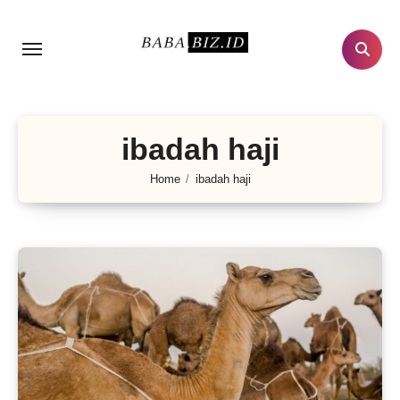
Lewati
ke
konten
ibadah haji
Home
ibadah haji