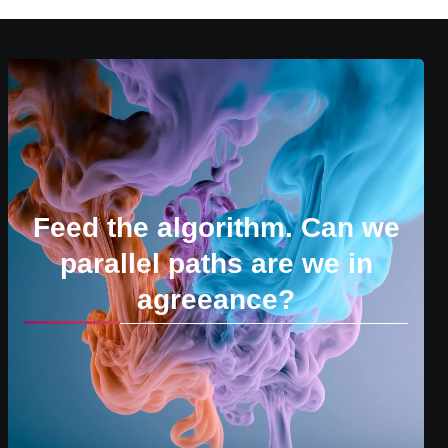
Feed the algorithm. Can we
parallel paths are we in
agreeance?