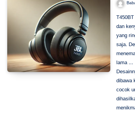
Bab
T450BT 
dan ken
yang ri
saja. D
menemani
lama ...
Desainn
dibawa 
cocok un
dihasil
menikma