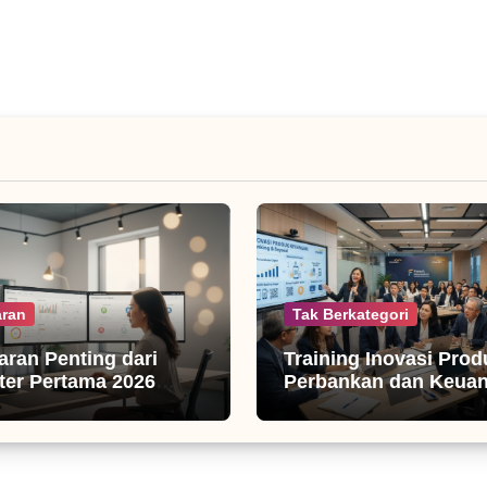
ran
Tak Berkategori
jaran Penting dari
Training Inovasi Prod
er Pertama 2026
Perbankan dan Keua
isnis Digital