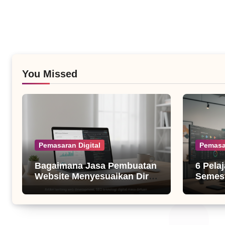
You Missed
Pemasaran Digital
Pemasa
Bagaimana Jasa Pembuatan
6 Pela
Website Menyesuaikan Diri
Semest
dengan Algoritma SEO Masa
untuk B
Kini