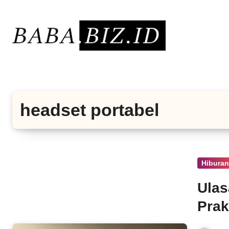
Lewati
ke
konten
headset portabel
Hibura
Ulas
Prak