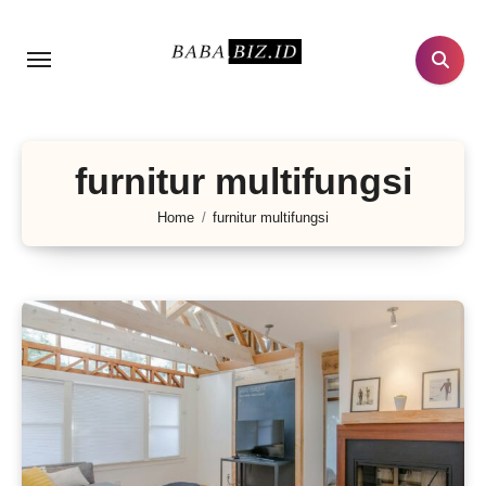
Lewati
ke
konten
furnitur multifungsi
Home
furnitur multifungsi