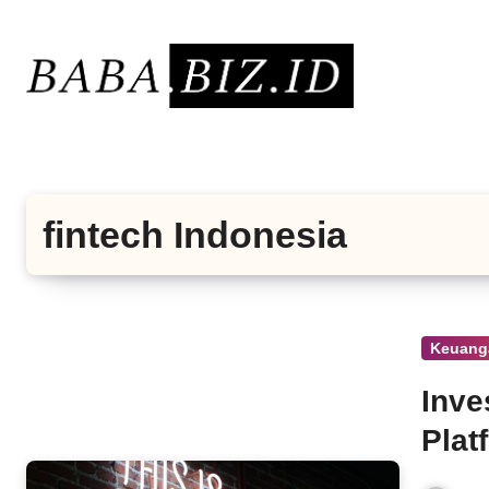
Lewati
ke
konten
fintech Indonesia
Keuang
Inve
Plat