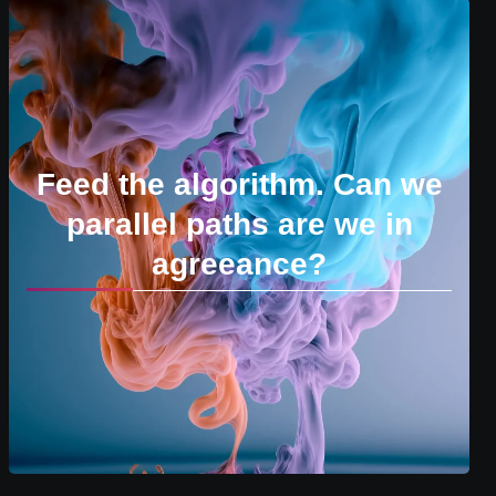
Feed the algorithm. Can we
parallel paths are we in
agreeance?