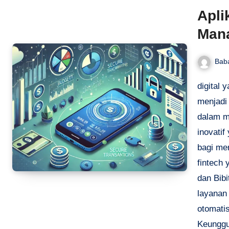
Apli
Man
Bab
digital 
menjadi
dalam m
inovatif
bagi mer
fintech
dan Bib
layanan
otomati
Keunggu