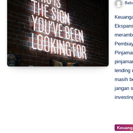
Bab
Keuanga
Ekspans
meramba
Pembiay
Pinjama
pinjaman
lending
masih be
jangan 
investin
Keuanga