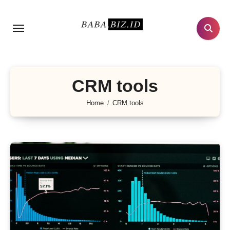
Lewati
ke
konten
CRM tools
Home
CRM tools