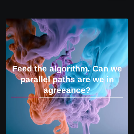
Feed the algorithm. Can we
parallel paths are we in
agreeance?