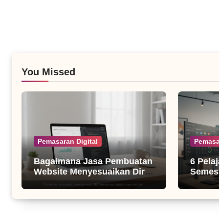
You Missed
Pemasaran Digital
Pemasa
Bagaimana Jasa Pembuatan
6 Pela
Website Menyesuaikan Diri
Semest
dengan Algoritma SEO Masa
untuk B
Kini