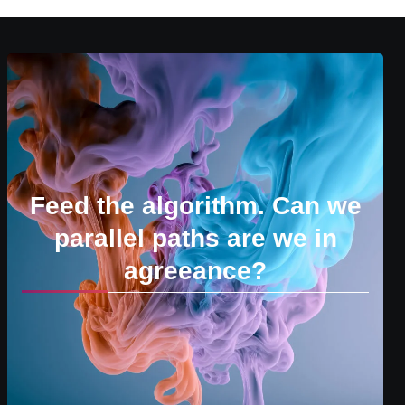
Feed the algorithm. Can we
parallel paths are we in
agreeance?