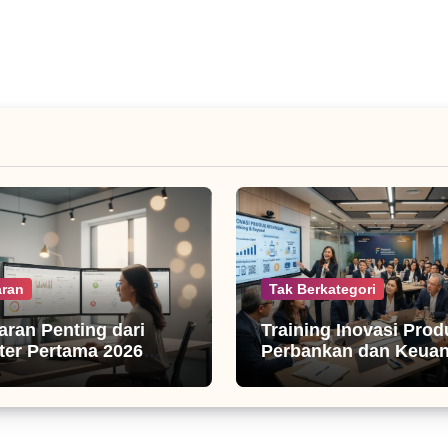
ran
Tak Berkategori
jaran Penting dari
Training Inovasi Prod
er Pertama 2026
Perbankan dan Keua
isnis Digital