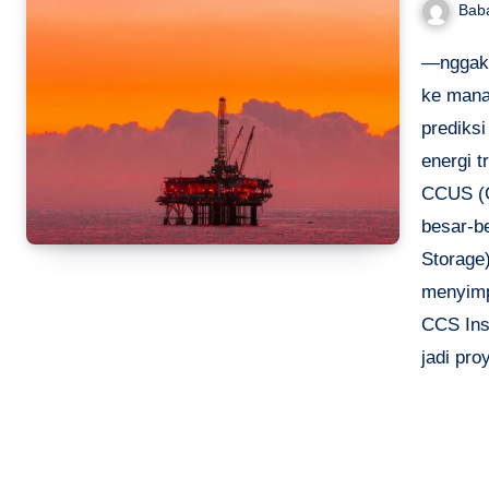
Bab
—nggak 
ke mana
prediksi
energi t
CCUS (Ca
besar-b
Storage
menyimp
CCS Ins
jadi pr