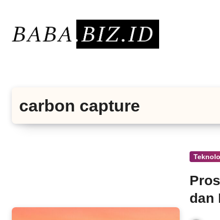
Lewati
ke
konten
carbon capture
Teknolo
Pros
dan 