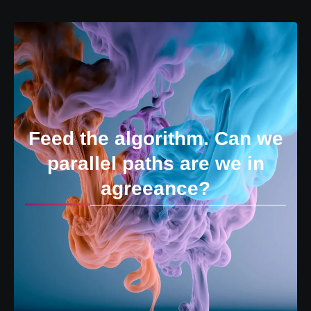
Feed the algorithm. Can we
parallel paths are we in
agreeance?