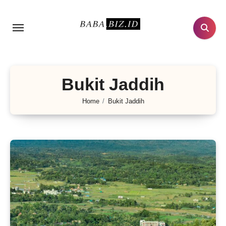
Lewati
ke
konten
Bukit Jaddih
Home
Bukit Jaddih