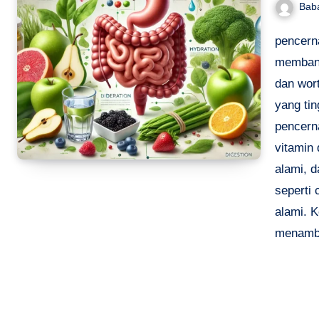
Bab
pencern
membant
dan wor
yang ti
pencern
vitamin
alami, d
seperti 
alami. K
menamba