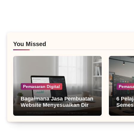
You Missed
Pemasaran Digital
Pemasa
Bagaimana Jasa Pembuatan
6 Pela
Website Menyesuaikan Diri
Semest
dengan Algoritma SEO Masa
untuk B
Kini