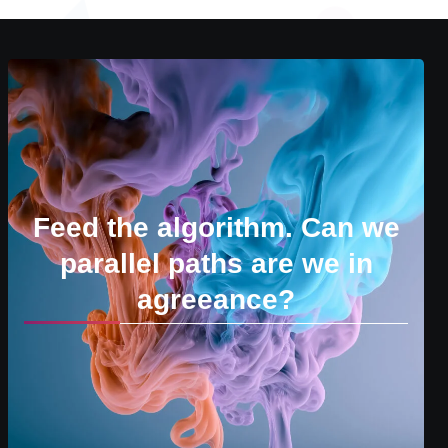
Feed the algorithm. Can we
parallel paths are we in
agreeance?