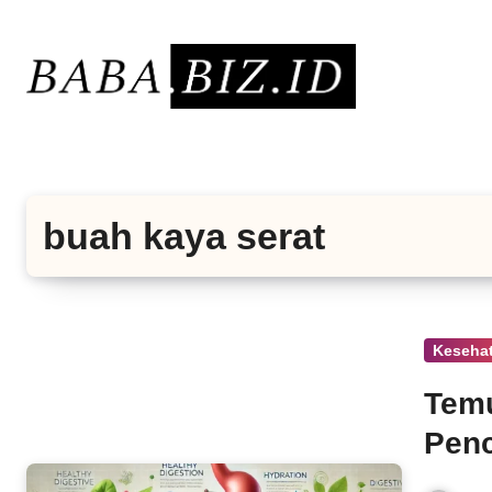
Lewati
ke
konten
buah kaya serat
Keseha
Temu
Penc