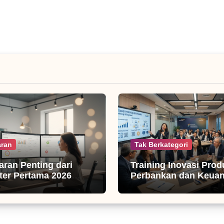
ran
Tak Berkategori
jaran Penting dari
Training Inovasi Prod
er Pertama 2026
Perbankan dan Keua
isnis Digital