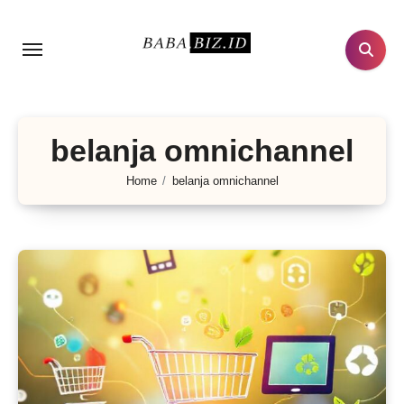
Lewati
ke
konten
belanja omnichannel
Home
belanja omnichannel