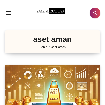
Lewati
ke
konten
aset aman
Home
aset aman