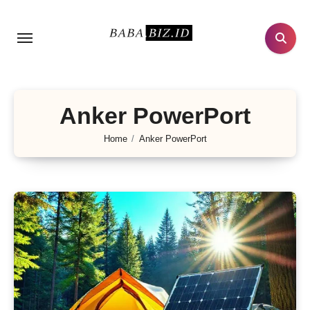
Lewati
ke
konten
Anker PowerPort
Home
Anker PowerPort