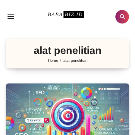
Lewati
ke
konten
alat penelitian
Home
alat penelitian